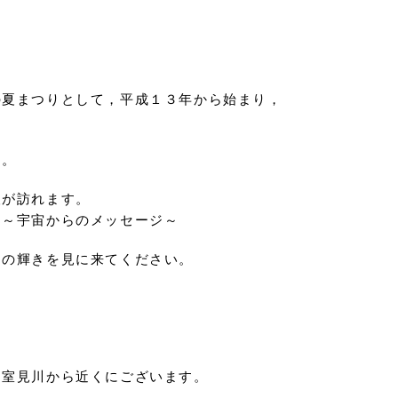
の夏まつりとして，平成１３年から始まり，
個。
人が訪れます。
 ～宇宙からのメッセージ～
」の輝きを見に来てください。
は室見川から近くにございます。