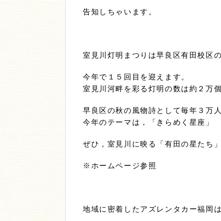
告知しちゃいます。
室見川灯明まつりは早良区有田校区
今年で１５回目を迎えます。
室見川河畔を彩る灯明の数は約２万
早良区の秋の風物詩として毎年３万
今年のテーマは，「きらめく星座」
ぜひ，室見川に映る「有田の星たち
※ホームページ参照
地域に密着したアズレンタカー福岡