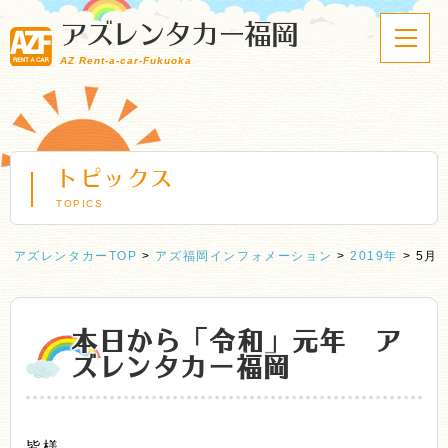
アズレンタカー福岡
AZ Rent-a-car-Fukuoka
トピックス
TOPICS
アズレンタカーTOP
>
アズ福岡インフォメーション
>
2019年
>
5月
本日から「令和」元年 ア
ズレンタカー福岡
皆様